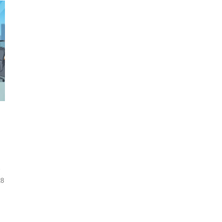
な
、
紹
28