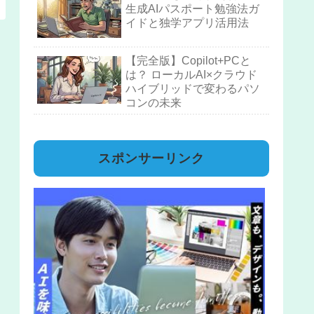
生成AIパスポート勉強法ガ
イドと独学アプリ活用法
【完全版】Copilot+PCと
は？ ローカルAI×クラウド
ハイブリッドで変わるパソ
コンの未来
スポンサーリンク