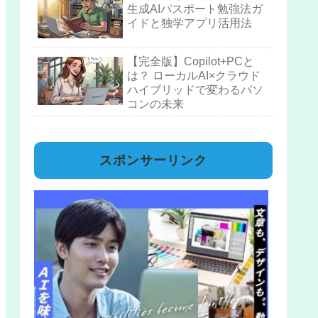
生成AIパスポート勉強法ガ
イドと独学アプリ活用法
【完全版】Copilot+PCと
は？ ローカルAI×クラウド
ハイブリッドで変わるパソ
コンの未来
スポンサーリンク