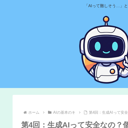
「AIって難しそう…」
ホーム
AIの基本のキ
第4回：生成AIって
第4回：生成AIって安全なの