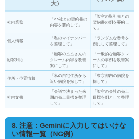
大）
「架空の取引先との
「○○社との契約書の
社内業務
契約書の例を要約し
内容を要約して」
て」
「私のマイナンバー
「ランダムな番号を
個人情報
を整理して」
例にして整理して」
「顧客の△△さんの
「一般的な顧客クレ
顧客対応
クレーム内容を改善
ームの事例を改善案
案にして」
にして」
「私の自宅住所から
「東京都内の病院を
住所・位置情報
近い病院を探して」
探して」
「会議で決まった来
「架空の会社の売上
社内文書
期の売上目標を整理
目標を例として整理
して」
して」
8. 注意：Geminiに入力してはいけな
い情報一覧（NG例）