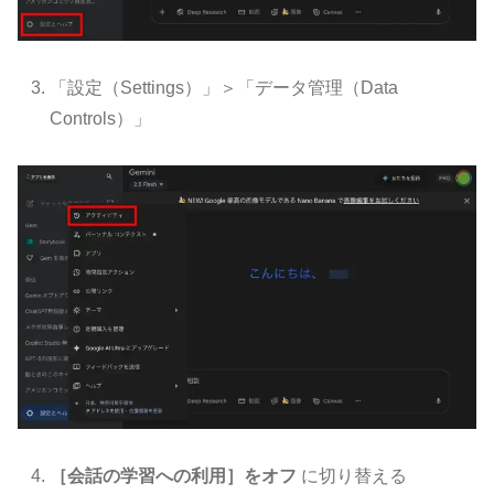
「設定（Settings）」＞「データ管理（Data
Controls）」
［会話の学習への利用］をオフ
に切り替える