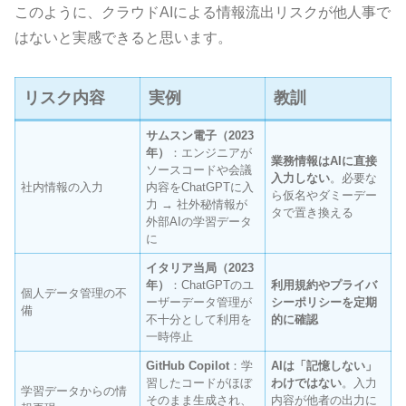
このように、クラウドAIによる情報流出リスクが他人事で
はないと実感できると思います。
リスク内容
実例
教訓
サムスン電子（2023
年）
：エンジニアが
業務情報はAIに直接
ソースコードや会議
入力しない
。必要な
社内情報の入力
内容をChatGPTに入
ら仮名やダミーデー
力 → 社外秘情報が
タで置き換える
外部AIの学習データ
に
イタリア当局（2023
年）
：ChatGPTのユ
利用規約やプライバ
個人データ管理の不
ーザーデータ管理が
シーポリシーを定期
備
不十分として利用を
的に確認
一時停止
GitHub Copilot
：学
AIは「記憶しない」
習したコードがほぼ
わけではない
。入力
学習データからの情
そのまま生成され、
内容が他者の出力に