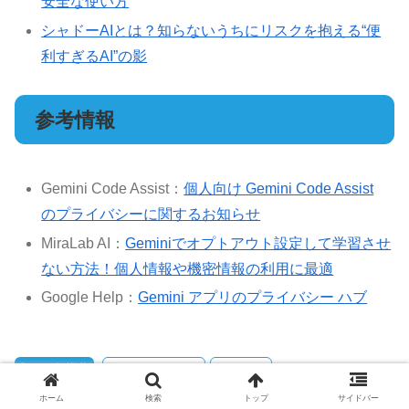
安全な使い方
シャドーAIとは？知らないうちにリスクを抱える“便
利すぎるAI”の影
参考情報
Gemini Code Assist：
個人向け Gemini Code Assist
のプライバシーに関するお知らせ
MiraLab AI：
Geminiでオプトアウト設定して学習させ
ない方法！個人情報や機密情報の利用に最適
Google Help：
Gemini アプリのプライバシー ハブ
AIの知識蔵
AIセキュリティ
Gemini
Googleアカウント設定
オプトアウト設定
情報流出リスク
ホーム
検索
トップ
サイドバー