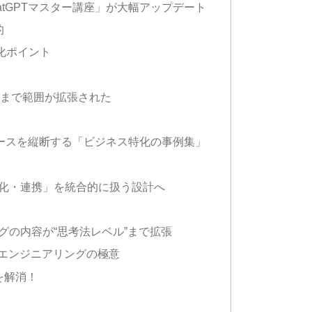
atGPTマスター講座」が大幅アップデート
的
進化ポイント
 / MCP まで範囲が拡張された
ケースを縦断する「ビジネス特化の事例集」
化・連携」を統合的に扱う設計へ
グの内容が“思考法レベル”まで拡張
トエンジニアリングの極意
を解消！