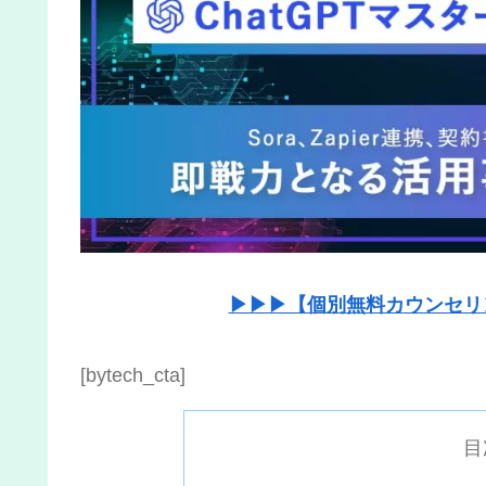
▶▶▶【個別無料カウンセリ
[bytech_cta]
目