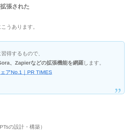
で範囲が拡張された
にこうあります。
的に習得するもので、
Sora、Zapierなどの拡張機能を網羅
します。
o.1｜PR TIMES
PTsの設計・構築）