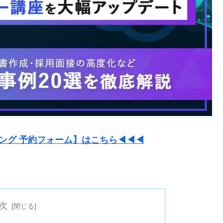
ング 予約フォーム】はこちら◀◀◀
次