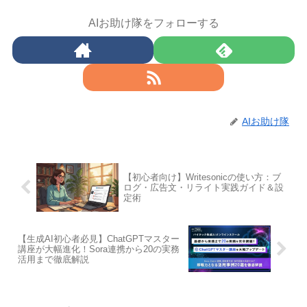
AIお助け隊をフォローする
AIお助け隊
【初心者向け】Writesonicの使い方：ブ
ログ・広告文・リライト実践ガイド＆設
定術
【生成AI初心者必見】ChatGPTマスター
講座が大幅進化！Sora連携から20の実務
活用まで徹底解説