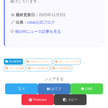
届けしています。
📅
最終更新日：
2025年11月5日
🔗
出典：
coiai公式ブログ
💡
他のAIニュース記事を見る
AI-NEWS
AIセキュリティ
オンプレミスAI
データ保護
中小企業DX
生成AI活用
シェアする
X
はてブ
LINE
Pinterest
コピー