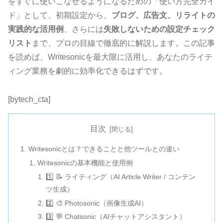
をすぐに使いこなせるようになるための「使い方完全ガイ
ド」として、初期設定から、
ブログ、広告文、リライトの
実践的な活用例
、さらには
失敗しないための設定チェック
リスト
まで、プロの目線で徹底的に解説します。この記事
を読めば、Writesonicを最大限に活用し、あなたのライテ
ィング業務を劇的に効率化できるはずです。
[bytech_cta]
目次
Writesonicとは？できることと他ツールとの違い
Writesonicの基本機能と使用例
1️⃣ 📝 ライティング（AI Article Writer / コンテン
ツ生成）
2️⃣ 🎨 Photosonic（画像生成AI）
3️⃣ 💬 Chatsonic（AIチャットアシスタント）