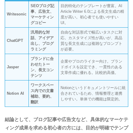
SEOブログ記
目的特化のテンプレートが豊富。AI
事、広告文、
Article Writer 6.0による長文生成の精
Writesonic
マーケティン
度が高い。初心者でも使いやすい
グコピー
UI。
汎用的な対
自由な対話形式で幅広いタスクに対
話、アイデア
応。カスタマイズ性が高いが、高品
ChatGPT
出し、プログ
質な長文生成には複雑なプロンプト
ラミング
が必要。
ブランドに合
企業やプロのライター向け。ブラン
わせたトー
Jasper
ドボイスを設定でき、一貫性のある
ン、長文コン
文章作成に優れる。比較的高価。
テンツ
ワークスペー
Notionというドキュメントツールに統
ス内での文書
Notion AI
合されているため、情報整理と連携
補助、要約、
しやすい。単体での機能は限定的。
翻訳
結論として、ブログ記事や広告文など、具体的なマーケテ
ィング成果を求める初心者の方には、目的が明確でテンプ