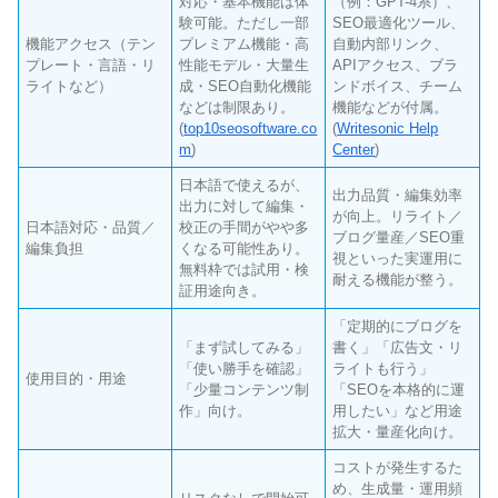
対応・基本機能は体
（例：GPT-4系）、
験可能。ただし一部
SEO最適化ツール、
機能アクセス（テン
プレミアム機能・高
自動内部リンク、
プレート・言語・リ
性能モデル・大量生
APIアクセス、ブラ
ライトなど）
成・SEO自動化機能
ンドボイス、チーム
などは制限あり。
機能などが付属。
(
top10seosoftware.co
(
Writesonic Help
m
)
Center
)
日本語で使えるが、
出力品質・編集効率
出力に対して編集・
が向上。リライト／
日本語対応・品質／
校正の手間がやや多
ブログ量産／SEO重
編集負担
くなる可能性あり。
視といった実運用に
無料枠では試用・検
耐える機能が整う。
証用途向き。
「定期的にブログを
「まず試してみる」
書く」「広告文・リ
「使い勝手を確認」
ライトも行う」
使用目的・用途
「少量コンテンツ制
「SEOを本格的に運
作」向け。
用したい」など用途
拡大・量産化向け。
コストが発生するた
め、生成量・運用頻