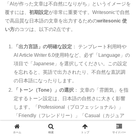
「AIが作った文章は不自然になりがち」というイメージを
覆すには、
初期設定
が非常に重要です。Writesonicで自然
で高品質な日本語の文章を出力するための
writesonic 使
い方
のコツは、以下の2点です。
「出力言語」の明確な設定
： テンプレート利用時や
AI Article Writer 6.0使用時など、必ず「Language」の
項目で「Japanese」を選択してください。この設定
を忘れると、英語で出力されたり、不自然な直訳調
の日本語になったりします。
「トーン（Tone）」の選択
： 文章の「雰囲気」を指
定するトーン設定は、日本語の自然さに大きく影響
します。「Professional（プロフェッショナル）」
「Friendly（フレンドリー）」「Casual（カジュア
ル）」などから、記事やコンテンツの目的に合わせ
て選びましょう。例えば、ブログ記事なら
ホーム
検索
トップ
サイドバー