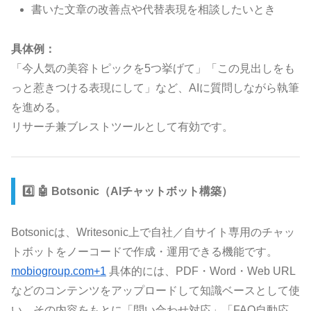
書いた文章の改善点や代替表現を相談したいとき
具体例：
「今人気の美容トピックを5つ挙げて」「この見出しをも
っと惹きつける表現にして」など、AIに質問しながら執筆
を進める。
リサーチ兼ブレストツールとして有効です。
4️⃣ 🤖 Botsonic（AIチャットボット構築）
Botsonicは、Writesonic上で自社／自サイト専用のチャッ
トボットをノーコードで作成・運用できる機能です。
mobiogroup.com+1
具体的には、PDF・Word・Web URL
などのコンテンツをアップロードして知識ベースとして使
い、その内容をもとに「問い合わせ対応」「FAQ自動応