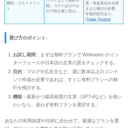
リスクなしで開始可
継続・コストメリッ
度・収益見込みを踏
能。コストはゼロな
ト
まえた検討が必要。
ので初心者に安心。
年契約割引あり。
(
Today Testing
)
選び方のポイント:
お試し期間
：まずは無料プランで Writesonic のイン
ターフェースや日本語の文章の質をチェックする。
目的
：ブログや広告文など、週に数本以上のコンテ
ンツ作成が必要であれば、すぐに有料プランへの移
行を検討する。
機能
：最新かつ最高精度の文章（GPT-4など）を使い
たいなら、迷わず有料プランを選択する。
あなたの利用頻度や目的に合わせて、最適なプランを選