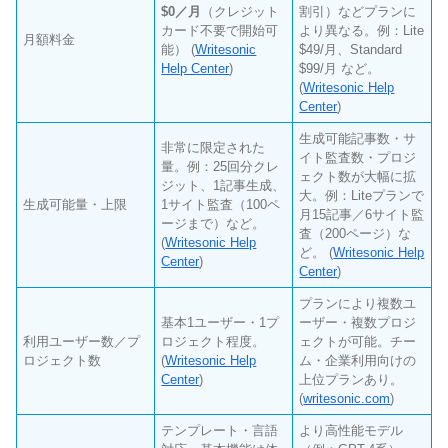
$0／月
（クレジット
割引）などプランに
カード不要で開始可
より異なる。例：Lite
月額料金
能） (
Writesonic
$49/月、Standard
Help Center
)
$99/月 など。
(
Writesonic Help
Center
)
生成可能記事数・サ
非常に限定された
イト監査数・プロジ
量。例：25回分クレ
ェクト数が大幅に拡
ジット、1記事生成、
大。例：Liteプランで
生成可能量・上限
1サイト監査（100ペ
月15記事／6サイト監
ージまで）など。
査（200ページ）な
(
Writesonic Help
ど。 (
Writesonic Help
Center
)
Center
)
プランにより複数ユ
基本1ユーザー・1プ
ーザー・複数プロジ
利用ユーザー数／プ
ロジェクト程度。
ェクトが可能。チー
ロジェクト数
(
Writesonic Help
ム・企業利用向けの
Center
)
上位プランあり。
(
writesonic.com
)
テンプレート・言語
より高性能モデル