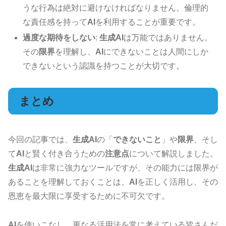
うな行為は絶対に避けなければなりません。倫理的
な責任感を持って
AI
を利用することが重要です。
過度な期待をしない
:
生成AI
は万能ではありません。
その
限界
を理解し、
AI
にできないことは人間にしか
できないという認識を持つことが大切です。
まとめ
今回の記事では、
生成AI
の「
できないこと
」や
限界
、そし
て
AI
と賢く付き合うための
注意点
について解説しました。
生成AI
は非常に強力なツールですが、その能力には限界が
あることを理解しておくことは、
AI
を正しく活用し、その
恩恵を最大限に享受するために不可欠です。
AI
を使いこなし、更なる活用法を常に考えている皆さんだ