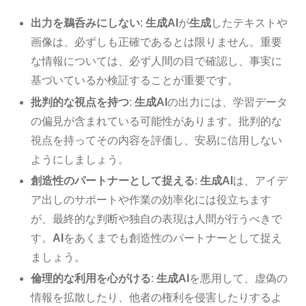
出力を鵜呑みにしない
:
生成AI
が
生成
したテキストや
画像は、必ずしも正確であるとは限りません。重要
な情報については、必ず人間の目で確認し、事実に
基づいているか検証することが重要です。
批判的な視点を持つ
:
生成AI
の出力には、学習データ
の偏見が含まれている可能性があります。批判的な
視点を持ってその内容を評価し、安易に信用しない
ようにしましょう。
創造性のパートナーとして捉える
:
生成AI
は、アイデ
ア出しのサポートや作業の効率化には役立ちます
が、最終的な判断や独自の表現は人間が行うべきで
す。
AI
をあくまでも創造性のパートナーとして捉え
ましょう。
倫理的な利用を心がける
:
生成AI
を悪用して、虚偽の
情報を拡散したり、他者の権利を侵害したりするよ