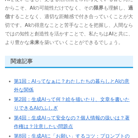
からこそ、
AI
の可能性だけでなく、その
限界
も理解し、
過
信
することなく、適切な距離感で付き合っていくことが大
切です。
AI
の得意なことと苦手なことを把握し、人間なら
ではの知性と創造性を活かすことで、私たちは
AI
と共に、
より豊かな
未来
を築いていくことができるでしょう。
関連記事
第1回：AIってなぁに？わたしたちの暮らしとAIの意
外な関係
第2回：生成AIって何？絵を描いたり、文章を書いた
りできるAIのふしぎ
第4回：生成AIって安全なの？個人情報の扱いは？著
作権は？注意したい問題点
第8回：生成AIに「お願い」するコツ：プロンプトの