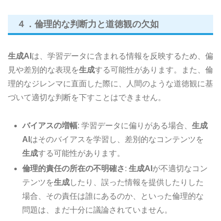
４．倫理的な判断力と道徳観の欠如
生成AI
は、学習データに含まれる情報を反映するため、偏
見や差別的な表現を
生成
する可能性があります。また、倫
理的なジレンマに直面した際に、人間のような道徳観に基
づいて適切な判断を下すことはできません。
バイアスの増幅
: 学習データに偏りがある場合、
生成
AI
はそのバイアスを学習し、差別的なコンテンツを
生成
する可能性があります。
倫理的責任の所在の不明確さ
:
生成AI
が不適切なコン
テンツを
生成
したり、誤った情報を提供したりした
場合、その責任は誰にあるのか、といった倫理的な
問題は、まだ十分に議論されていません。