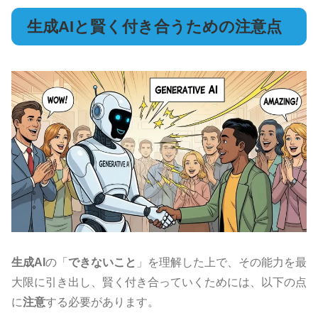
生成AIと賢く付き合うための注意点
生成AI
の「
できないこと
」を理解した上で、その能力を最
大限に引き出し、賢く付き合っていくためには、以下の点
に
注意
する必要があります。