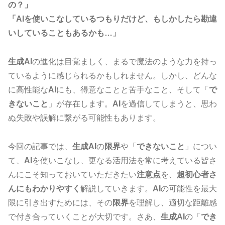
の？」
「AIを使いこなしているつもりだけど、もしかしたら勘違
いしていることもあるかも…」
生成AI
の進化は目覚ましく、まるで魔法のような力を持っ
ているように感じられるかもしれません。しかし、どんな
に高性能な
AI
にも、得意なことと苦手なこと、そして「
で
きないこと
」が存在します。
AI
を過信してしまうと、思わ
ぬ失敗や誤解に繋がる可能性もあります。
今回の記事では、
生成AI
の
限界
や「
できないこと
」につい
て、
AI
を使いこなし、更なる活用法を常に考えている皆さ
んにこそ知っておいていただきたい
注意点
を、
超初心者さ
んにもわかりやすく
解説していきます。
AI
の可能性を最大
限に引き出すためには、その
限界
を理解し、適切な距離感
で付き合っていくことが大切です。さあ、
生成AI
の「
でき