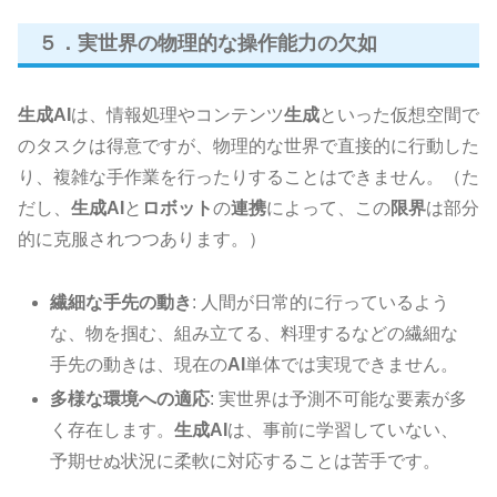
５．実世界の物理的な操作能力の欠如
生成AI
は、情報処理やコンテンツ
生成
といった仮想空間で
のタスクは得意ですが、物理的な世界で直接的に行動した
り、複雑な手作業を行ったりすることはできません。（た
だし、
生成AI
と
ロボット
の
連携
によって、この
限界
は部分
的に克服されつつあります。）
繊細な手先の動き
: 人間が日常的に行っているよう
な、物を掴む、組み立てる、料理するなどの繊細な
手先の動きは、現在の
AI
単体では実現できません。
多様な環境への適応
: 実世界は予測不可能な要素が多
く存在します。
生成AI
は、事前に学習していない、
予期せぬ状況に柔軟に対応することは苦手です。