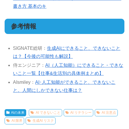
書き方 基本のキ
参考情報
SIGNATE総研：
生成AIにできること、できないこと
は？【今後の可能性も解説】
侍エンジニア：
AI（人工知能）にできること・できな
いこと一覧【仕事&生活別の具体例まとめ】
AIsmiley：
AI･人工知能ができること、できないこ
と。人間にしかできない仕事は？
AIの未来
AI できないこと
AI リテラシー
AI 注意点
AI 限界
生成AI リスク