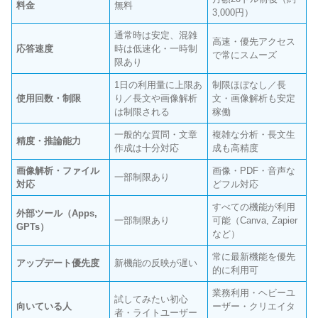
料金
無料
3,000円）
通常時は安定、混雑
高速・優先アクセス
応答速度
時は低速化・一時制
で常にスムーズ
限あり
1日の利用量に上限あ
制限ほぼなし／長
使用回数・制限
り／長文や画像解析
文・画像解析も安定
は制限される
稼働
一般的な質問・文章
複雑な分析・長文生
精度・推論能力
作成は十分対応
成も高精度
画像解析・ファイル
画像・PDF・音声な
一部制限あり
対応
どフル対応
すべての機能が利用
外部ツール（Apps,
一部制限あり
可能（Canva, Zapier
GPTs）
など）
常に最新機能を優先
アップデート優先度
新機能の反映が遅い
的に利用可
業務利用・ヘビーユ
試してみたい初心
向いている人
ーザー・クリエイタ
者・ライトユーザー