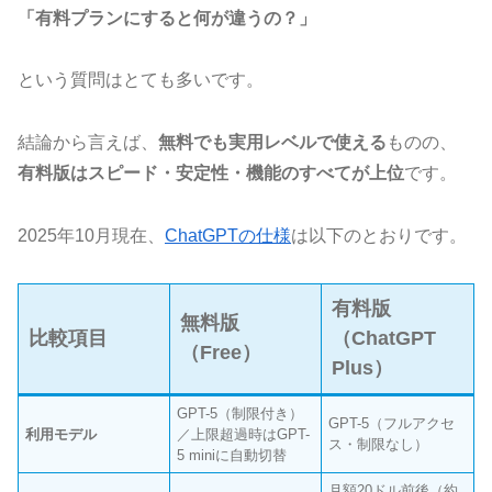
「有料プランにすると何が違うの？」
という質問はとても多いです。
結論から言えば、
無料でも実用レベルで使える
ものの、
有料版はスピード・安定性・機能のすべてが上位
です。
2025年10月現在、
ChatGPTの仕様
は以下のとおりです。
有料版
無料版
比較項目
（ChatGPT
（Free）
Plus）
GPT-5（制限付き）
GPT-5（フルアクセ
利用モデル
／上限超過時はGPT-
ス・制限なし）
5 miniに自動切替
月額20ドル前後（約