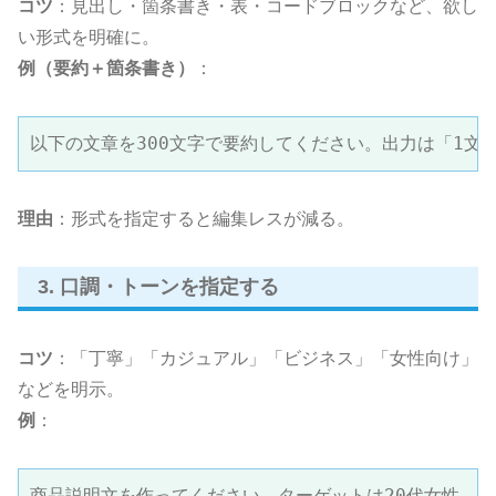
コツ
：見出し・箇条書き・表・コードブロックなど、欲し
い形式を明確に。
例（要約＋箇条書き）
：
以下の文章を300文字で要約してください。出力は「1文
理由
：形式を指定すると編集レスが減る。
3. 口調・トーンを指定する
コツ
：「丁寧」「カジュアル」「ビジネス」「女性向け」
などを明示。
例
：
商品説明文を作ってください。ターゲットは20代女性、ト