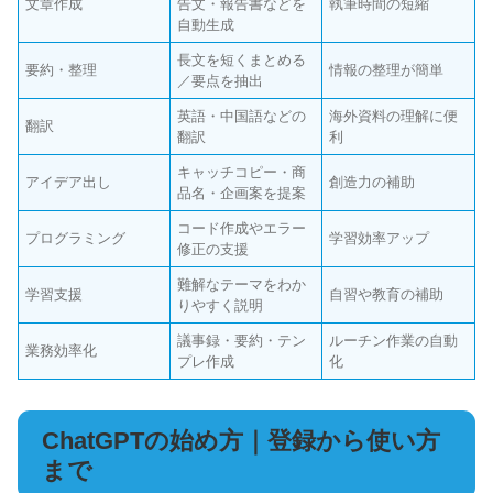
文章作成
告文・報告書などを
執筆時間の短縮
自動生成
長文を短くまとめる
要約・整理
情報の整理が簡単
／要点を抽出
英語・中国語などの
海外資料の理解に便
翻訳
翻訳
利
キャッチコピー・商
アイデア出し
創造力の補助
品名・企画案を提案
コード作成やエラー
プログラミング
学習効率アップ
修正の支援
難解なテーマをわか
学習支援
自習や教育の補助
りやすく説明
議事録・要約・テン
ルーチン作業の自動
業務効率化
プレ作成
化
ChatGPTの始め方｜登録から使い方
まで