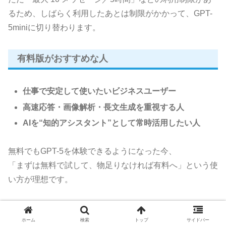
るため、しばらく利用したあとは制限がかかって、GPT-
5miniに切り替わります。
有料版がおすすめな人
仕事で安定して使いたいビジネスユーザー
高速応答・画像解析・長文生成を重視する人
AIを“知的アシスタント”として常時活用したい人
無料でもGPT-5を体験できるようになった今、
「まずは無料で試して、物足りなければ有料へ」という使
い方が理想です。
注意点とリスク｜使う前に知ってお
ホーム
検索
トップ
サイドバー